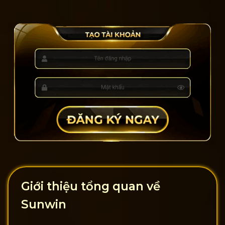
Giới thiệu tổng quan về
Sunwin