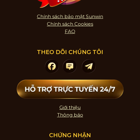
Nhờ tích hợp đa dạng sản phẩm trong cùng
một hệ sinh thái, người dùng có thể lựa chọn
nhiều hình thức giải trí khác nhau mà không
Chính sách bảo mật Sunwin
cần tạo thêm tài khoản hay cài đặt nhiều ứng
Chính sách Cookies
dụng riêng biệt.
FAQ
Mô hình vận hành
THEO DÕI CHÚNG TÔI
Sunwin xây dựng nền tảng dựa trên ba yếu
tố chính gồm tính minh bạch, khả năng vận
hành ổn định và trải nghiệm người dùng.
Minh bạch:
Thông tin về chương trình ưu
đãi, quy định giao dịch và điều kiện sử
dụng được công bố rõ ràng để người chơi
Giới thiệu
dễ theo dõi trong quá trình tham gia.
Thông báo
Vận hành ổn định:
Hệ thống được tối ưu
để duy trì tốc độ truy cập trên nhiều thiết
CHỨNG NHẬN
bị, đồng thời hỗ trợ nhiều phương thức