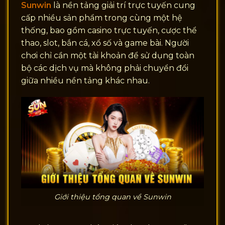
Sunwin
là nền tảng giải trí trực tuyến cung
cấp nhiều sản phẩm trong cùng một hệ
thống, bao gồm casino trực tuyến, cược thể
thao, slot, bắn cá, xổ số và game bài. Người
chơi chỉ cần một tài khoản để sử dụng toàn
bộ các dịch vụ mà không phải chuyển đổi
giữa nhiều nền tảng khác nhau.
Giới thiệu tổng quan về Sunwin