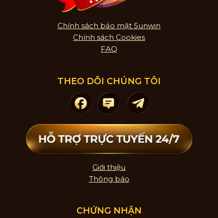
Nhờ tích hợp đa dạng sản phẩm trong cùng
một hệ sinh thái, người dùng có thể lựa chọn
nhiều hình thức giải trí khác nhau mà không
Chính sách bảo mật Sunwin
cần tạo thêm tài khoản hay cài đặt nhiều ứng
Chính sách Cookies
dụng riêng biệt.
FAQ
Mô hình vận hành
THEO DÕI CHÚNG TÔI
Sunwin xây dựng nền tảng dựa trên ba yếu
tố chính gồm tính minh bạch, khả năng vận
hành ổn định và trải nghiệm người dùng.
Minh bạch:
Thông tin về chương trình ưu
đãi, quy định giao dịch và điều kiện sử
dụng được công bố rõ ràng để người chơi
Giới thiệu
dễ theo dõi trong quá trình tham gia.
Thông báo
Vận hành ổn định:
Hệ thống được tối ưu
để duy trì tốc độ truy cập trên nhiều thiết
CHỨNG NHẬN
bị, đồng thời hỗ trợ nhiều phương thức