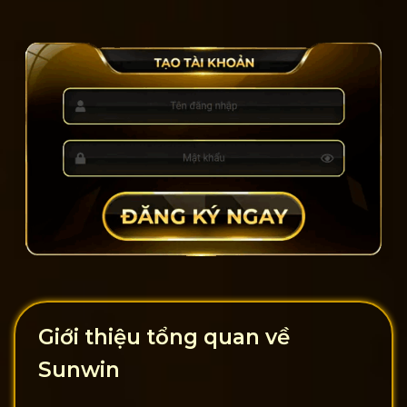
Giới thiệu tổng quan về
Sunwin