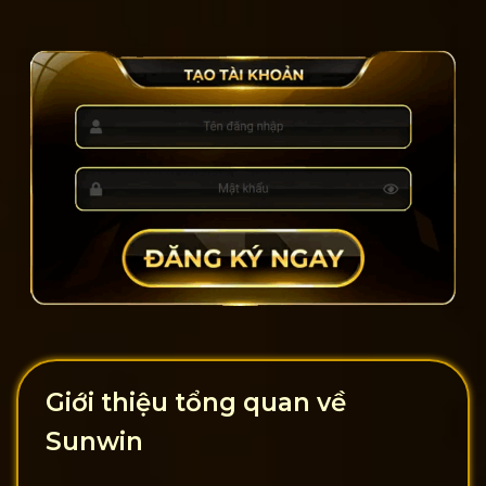
Giới thiệu tổng quan về
Sunwin